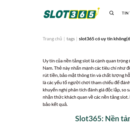
Bỏ
qua
TIN
nội
dung
Trang chủ
|
tags
|
slot365 có uy tín không(6
Uy tín của nền tảng slot là cạnh quan trọng 
Nam. Thẻ này nhấn mạnh các tiêu chí như độ
rút tiền, bảo mật thông tin và chất lượng hỗ
là các yếu tố người chơi tham chiếu để đánh
khuyến nghị phân tích đánh giá độc lập, so 
nhận thức khách quan về các nền tảng slot
bảo kết quả.
Slot365: Nền tản