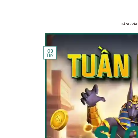
ĐĂNG VÀ
03
Th9