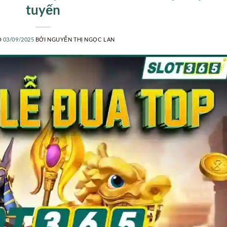
tuyến
O
03/09/2025
BỞI
NGUYỄN THỊ NGỌC LAN