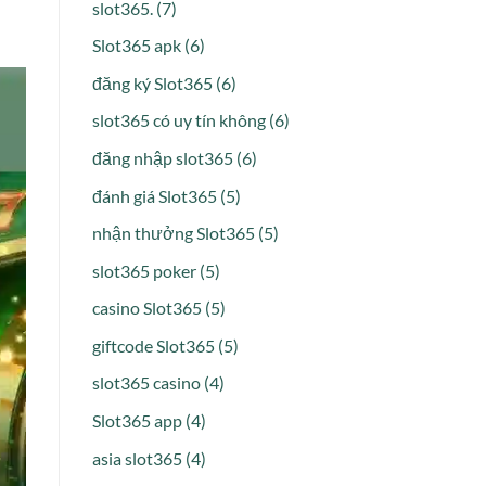
slot365. (7)
Slot365 apk (6)
đăng ký Slot365 (6)
slot365 có uy tín không (6)
đăng nhập slot365 (6)
đánh giá Slot365 (5)
nhận thưởng Slot365 (5)
slot365 poker (5)
casino Slot365 (5)
giftcode Slot365 (5)
slot365 casino (4)
Slot365 app (4)
asia slot365 (4)