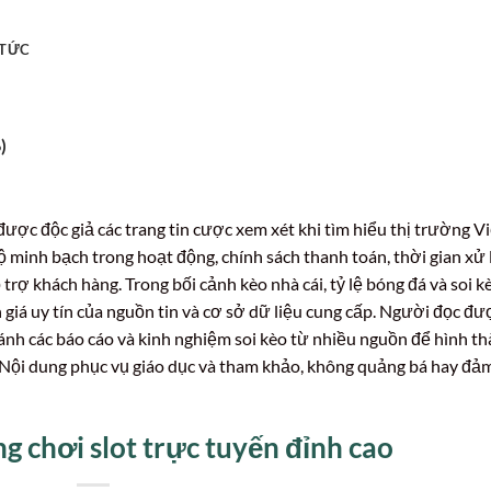
 TỨC
)
được độc giả các trang tin cược xem xét khi tìm hiểu thị trường V
 minh bạch trong hoạt động, chính sách thanh toán, thời gian xử 
 trợ khách hàng. Trong bối cảnh kèo nhà cái, tỷ lệ bóng đá và soi k
 giá uy tín của nguồn tin và cơ sở dữ liệu cung cấp. Người đọc đư
sánh các báo cáo và kinh nghiệm soi kèo từ nhiều nguồn để hình t
. Nội dung phục vụ giáo dục và tham khảo, không quảng bá hay đả
g chơi slot trực tuyến đỉnh cao