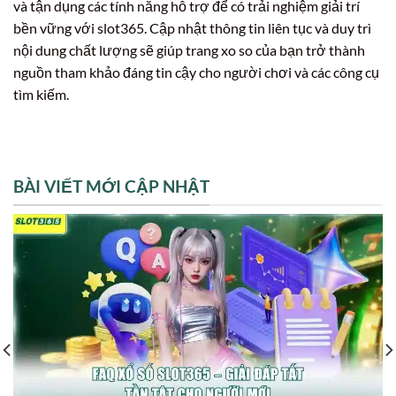
và tận dụng các tính năng hỗ trợ để có trải nghiệm giải trí
bền vững với slot365. Cập nhật thông tin liên tục và duy trì
nội dung chất lượng sẽ giúp trang xo so của bạn trở thành
nguồn tham khảo đáng tin cậy cho người chơi và các công cụ
tìm kiếm.
BÀI VIẾT MỚI CẬP NHẬT