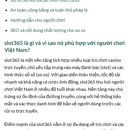
An toàn, công bằng và tuân thủ pháp lý
Hướng dẫn cho người chơi
SEO và nội dung chất lượng cho xo so
slot365 là gì và vì sao nó phù hợp với người chơi
Việt Nam?
slot365 là một nền tảng tích hợp nhiều loại trò chơi casino
trực tuyến, chủ yếu tập trung vào máy đánh bạc (slot) và các
hình thức xổ số (xo so). Với giao diện thân thiện, tốc độ tải
nhanh và khả năng cá cược linh động, slot365 thu hút người
chơi Việt Nam ở nhiều độ tuổi khác nhau. Nền tảng này chú
trọng sự ổn định của đường truyền, cùng với hệ thống bảo
mật và xác thực danh tính để bảo vệ người dùng trước các
rủi ro trực tuyến.
Điểm mạnh của slot365 nằm ở sự đa dạng về trò chơi và các