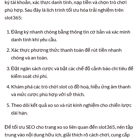
ký tài khoản, xác thực danh tính, nạp tiền và chọn trò chơi
phù hợp. Sau đây là lịch trình tối ưu hóa trải nghiệm trên
slot365:
Đăng ký nhanh chóng bằng thông tin cơ bản và xác minh
danh tính khi yêu cầu.
Xác thực phương thức thanh toán để rút tiền nhanh
chóng và an toàn.
Đặt ngân sách cược và bật các chế độ cảnh báo chi tiêu để
kiểm soát chi phí.
Khám phá các trò chơi slot có đồ hoạ, hiệu ứng âm thanh
và mức cược phù hợp với sở thích.
Theo dõi kết quả xo so và rút kinh nghiệm cho chiến lược
dài hạn.
Để tối ưu SEO cho trang xo so liên quan đến slot365, nên tập
trung vào nội dung hữu ích, giải thích rõ cách chơi, cung cấp