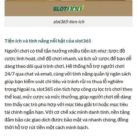
slot365-tien-ich
Tiện ích và tính năng nổi bật của slot365
Người chơi có thể tận hưởng nhiều tiện ích như: lược đồ
cược linh hoạt, chế độ chơi nhanh, và lịch sử cược để bạn dễ
dàng theo dõi quá trình chơi. Hệ thống hỗ trợ người chơi
24/7 qua chat và email, cùng với tính năng quản lý ngân sách
giúp bạn kiểm soát chi tiêu và tránh rủi ro thua lỗ nghiêm
trọng.Ngoài ra, slot365 còn tích hợp công cụ lọc trò chơi theo
thể loại, mức cược và mức thưởng, giúp người chơi dễ dàng
tìm thấy các trò phù hợp với mục tiêu giải trí hoặc mục tiêu
tài chính ngắn hạn. Với cơ chế xác minh danh tính, nền tảng
đảm bảo các giao dịch được bảo mật và nhanh chóng, đồng
thời hỗ trợ rút tiền một cách minh bạch.