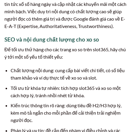
tin tức xổ số hàng ngày và cập nhật các khuyến mãi một cách
minh bạch. Việc duy trì nội dung có chất lượng cao sẽ giúp
người đọc có thêm giá trị và được Google đánh giá cao về E-
E-A-T (Expertise, Authoritativeness, Trustworthiness).
SEO và nội dung chất lượng cho xo so
Để tối ưu thứ hạng cho các trang xo so trên slot365, hãy chú
ý tới một số yếu tố thiết yếu:
Chất lượng nội dung: cung cấp bài viết chi tiết, có số liệu
tham khảo và ví dụ thực tế về xo so và slot.
Tối ưu từ khóa tự nhiên: tích hợp slot365 và xo so một
cách hợp lý, tránh nhồi nhét từ khóa.
Kiến trúc thông tin rõ ràng: dùng tiêu đề H2/H3 hợp lý,
kèm mô tả ngắn cho mỗi phần để cải thiện trải nghiệm
người đọc.
Pháp lý và uy tín: đề cập đến phạm vi điều chỉnh và các