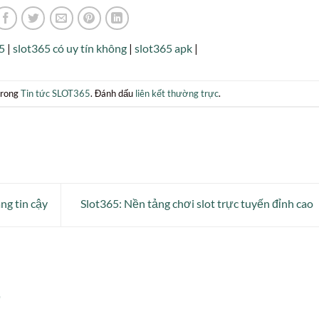
5
|
slot365 có uy tín không
|
slot365 apk
|
trong
Tin tức SLOT365
. Đánh dấu
liên kết thường trực
.
ng tin cậy
Slot365: Nền tảng chơi slot trực tuyến đỉnh cao