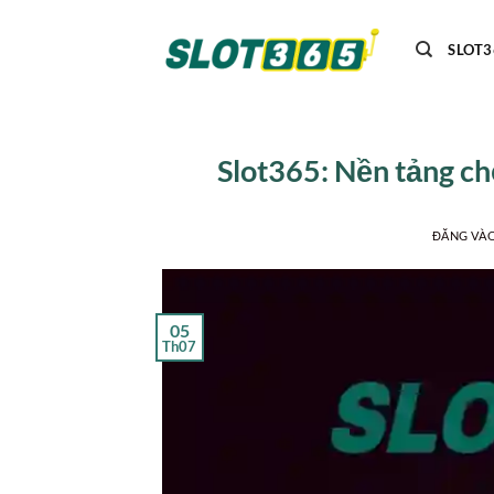
Bỏ
qua
SLOT3
nội
dung
Slot365: Nền tảng chơ
ĐĂNG VÀ
05
Th07