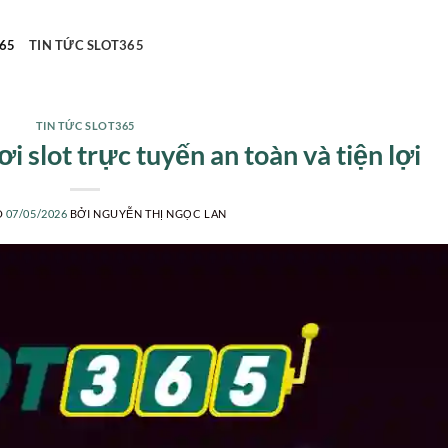
65
TIN TỨC SLOT365
TIN TỨC SLOT365
i slot trực tuyến an toàn và tiện lợi
O
07/05/2026
BỞI
NGUYỄN THỊ NGỌC LAN