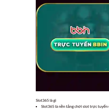
Slot365 là gì
Slot365 là nền tảng chơi slot trực tuyế