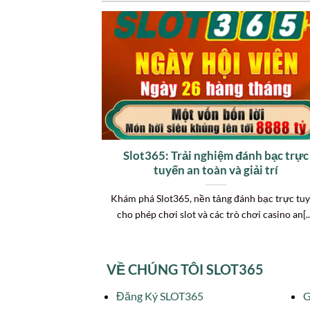
ơi slot trực
Slot365: Trải nghiệm đánh bạc trực
ấp dẫn
tuyến an toàn và giải trí
t trực tuyến hiện
Khám phá Slot365, nền tảng đánh bạc trực tu
, thưởng hấp[...]
cho phép chơi slot và các trò chơi casino an[..
VỀ CHÚNG TÔI SLOT365
Đăng Ký SLOT365
G