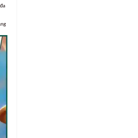
 đa
ăng