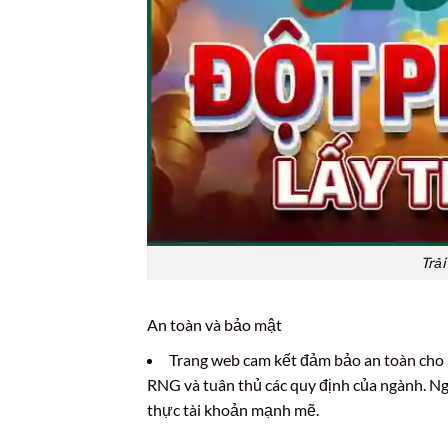
Trải
An toàn và bảo mật
Trang web cam kết đảm bảo an toàn cho 
RNG và tuân thủ các quy định của ngành. Ng
thực tài khoản mạnh mẽ.