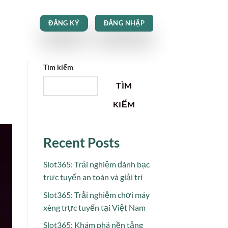
ĐĂNG KÝ
ĐĂNG NHẬP
Tìm kiếm
TÌM
KIẾM
Recent Posts
Slot365: Trải nghiệm đánh bạc
trực tuyến an toàn và giải trí
Slot365: Trải nghiệm chơi máy
xèng trực tuyến tại Việt Nam
Slot365: Khám phá nền tảng