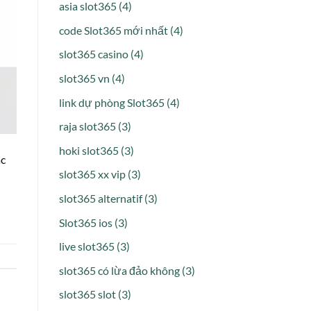
asia slot365 (4)
code Slot365 mới nhất (4)
slot365 casino (4)
slot365 vn (4)
link dự phòng Slot365 (4)
raja slot365 (3)
hoki slot365 (3)
ác
slot365 xx vip (3)
slot365 alternatif (3)
Slot365 ios (3)
live slot365 (3)
slot365 có lừa đảo không (3)
slot365 slot (3)