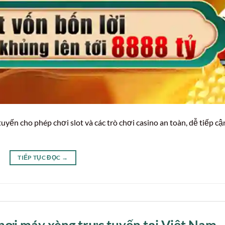
yến cho phép chơi slot và các trò chơi casino an toàn, dễ tiếp cậ
TIẾP TỤC ĐỌC
→
chơi máy xèng trực tuyến tại Việt Nam