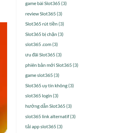
game bài Slot365 (3)
review Slot365 (3)
Slot365 rút tiền (3)
Slot365 bị chặn (3)
slot365 .com (3)
ưu đãi Slot365 (3)
phiên bản mới Slot365 (3)
game slot365 (3)
Slot365 uy tín không (3)
slot365 login (3)
hướng dẫn Slot365 (3)
slot365 link alternatif (3)
tải app slot365 (3)