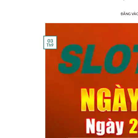
ĐĂNG VÀ
03
Th9