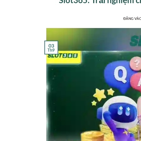
ĐĂNG VÀ
03
Th9