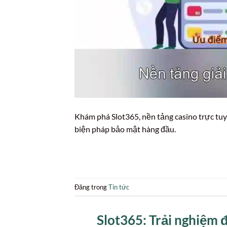
Khám phá Slot365, nền tảng casino trực tuyế
biện pháp bảo mật hàng đầu.
Đăng trong
Tin tức
Slot365: Trải nghiệm đ