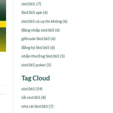
slot365. (7)
Slot365 apk (6)
slot365 có uy tín không (6)
đăng nhập slot365 (6)
giftcode Slot365 (6)
đăng ký Slot365 (6)
nhận thưởng Slot365 (5)
slot365 poker (5)
Tag Cloud
slot365 (59)
tải slot365 (8)
nhà cái Slot365 (7)