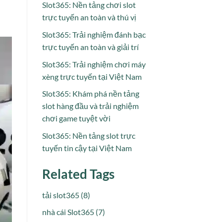
Slot365: Nền tảng chơi slot
trực tuyến an toàn và thú vị
Slot365: Trải nghiệm đánh bạc
trực tuyến an toàn và giải trí
Slot365: Trải nghiệm chơi máy
xèng trực tuyến tại Việt Nam
Slot365: Khám phá nền tảng
slot hàng đầu và trải nghiệm
chơi game tuyệt vời
Slot365: Nền tảng slot trực
tuyến tin cậy tại Việt Nam
Related Tags
tải slot365 (8)
nhà cái Slot365 (7)