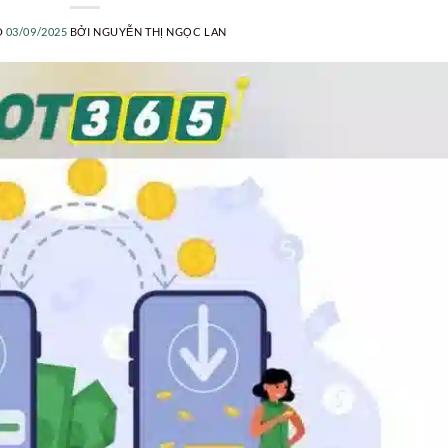
O
03/09/2025
BỞI
NGUYỄN THỊ NGỌC LAN