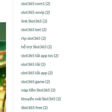
slot365 com1 (2)
slot365 xxvip (2)
link Slot365 (2)
slot365 bet (2)
rtp slot365 (2)
hỗ trợ Slot365 (2)
slot365 tải app ios (2)
slot365 tải (2)
slot365 tải app (2)
slot365 game (2)
nạp tiền Slot365 (2)
khuyến mãi Slot365 (2)
Slot365 free (2)