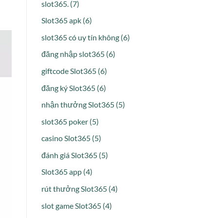
slot365. (7)
Slot365 apk (6)
slot365 có uy tín không (6)
đăng nhập slot365 (6)
giftcode Slot365 (6)
đăng ký Slot365 (6)
nhận thưởng Slot365 (5)
slot365 poker (5)
casino Slot365 (5)
đánh giá Slot365 (5)
Slot365 app (4)
rút thưởng Slot365 (4)
slot game Slot365 (4)