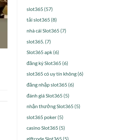
slot365 (57)
tải slot365 (8)
nhà cái Slot365 (7)
slot365. (7)
Slot365 apk (6)
đăng ký Slot365 (6)
slot365 có uy tín không (6)
đăng nhập slot365 (6)
đánh giá Slot365 (5)
nhận thưởng Slot365 (5)
slot365 poker (5)
casino Slot365 (5)
giftcode Slot365 (5)