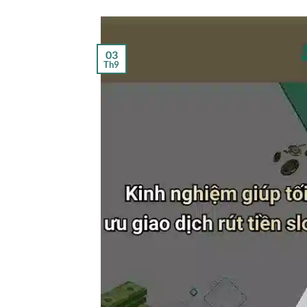
03
Th9