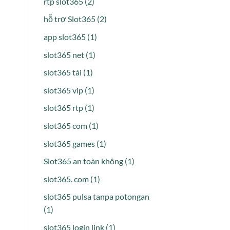
rtp slot365 (2)
hỗ trợ Slot365 (2)
app slot365 (1)
slot365 net (1)
slot365 tái (1)
slot365 vip (1)
slot365 rtp (1)
slot365 com (1)
slot365 games (1)
Slot365 an toàn không (1)
slot365. com (1)
slot365 pulsa tanpa potongan
(1)
slot365 login link (1)