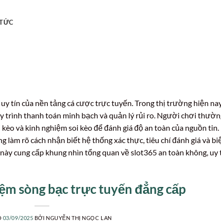
 TỨC
)
 uy tín của nền tảng cá cược trực tuyến. Trong thị trường hiện nay
y trình thanh toán minh bạch và quản lý rủi ro. Người chơi thườn
oi kèo và kinh nghiệm soi kèo để đánh giá độ an toàn của nguồn tin.
 làm rõ cách nhận biết hệ thống xác thực, tiêu chí đánh giá và bi
 này cung cấp khung nhìn tổng quan về slot365 an toàn không, uy 
iệm sòng bạc trực tuyến đẳng cấp
O
03/09/2025
BỞI
NGUYỄN THỊ NGỌC LAN