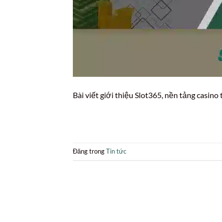
Bài viết giới thiệu Slot365, nền tảng casino 
Đăng trong
Tin tức