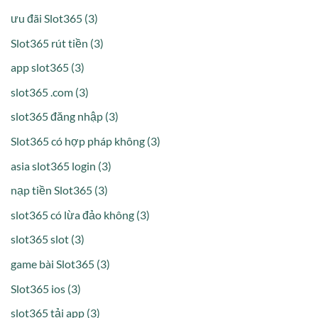
ưu đãi Slot365 (3)
Slot365 rút tiền (3)
app slot365 (3)
slot365 .com (3)
slot365 đăng nhập (3)
Slot365 có hợp pháp không (3)
asia slot365 login (3)
nạp tiền Slot365 (3)
slot365 có lừa đảo không (3)
slot365 slot (3)
game bài Slot365 (3)
Slot365 ios (3)
slot365 tải app (3)