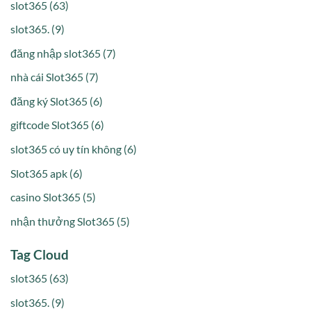
slot365 (63)
slot365. (9)
đăng nhập slot365 (7)
nhà cái Slot365 (7)
đăng ký Slot365 (6)
giftcode Slot365 (6)
slot365 có uy tín không (6)
Slot365 apk (6)
casino Slot365 (5)
nhận thưởng Slot365 (5)
Tag Cloud
slot365 (63)
slot365. (9)