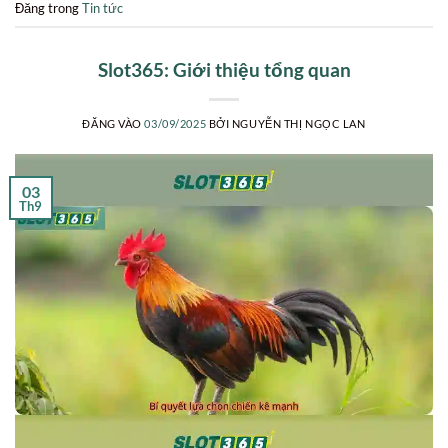
Đăng trong
Tin tức
Slot365: Giới thiệu tổng quan
ĐĂNG VÀO
03/09/2025
BỞI
NGUYỄN THỊ NGỌC LAN
03
Th9