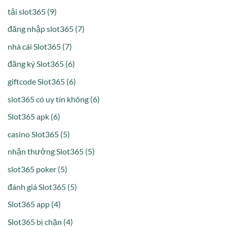
tải slot365 (9)
đăng nhập slot365 (7)
nhà cái Slot365 (7)
đăng ký Slot365 (6)
giftcode Slot365 (6)
slot365 có uy tín không (6)
Slot365 apk (6)
casino Slot365 (5)
nhận thưởng Slot365 (5)
slot365 poker (5)
đánh giá Slot365 (5)
Slot365 app (4)
Slot365 bị chặn (4)