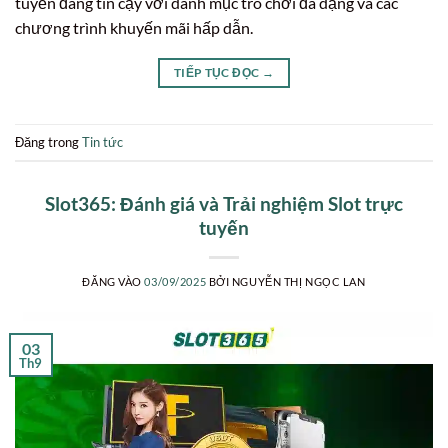
tuyến đáng tin cậy với danh mục trò chơi đa dạng và các
chương trình khuyến mãi hấp dẫn.
TIẾP TỤC ĐỌC
→
Đăng trong
Tin tức
Slot365: Đánh giá và Trải nghiệm Slot trực
tuyến
ĐĂNG VÀO
03/09/2025
BỞI
NGUYỄN THỊ NGỌC LAN
03
Th9