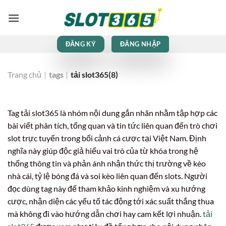
Bỏ
qua
nội
dung
ĐĂNG KÝ
ĐĂNG NHẬP
Trang chủ
|
tags
|
tải slot365(8)
Tag tải slot365 là nhóm nội dung gắn nhãn nhằm tập hợp các
bài viết phân tích, tổng quan và tin tức liên quan đến trò chơi
slot trực tuyến trong bối cảnh cá cược tại Việt Nam. Định
nghĩa này giúp độc giả hiểu vai trò của từ khóa trong hệ
thống thông tin và phản ánh nhận thức thị trường về kèo
nhà cái, tỷ lệ bóng đá và soi kèo liên quan đến slots. Người
đọc dùng tag này để tham khảo kinh nghiệm và xu hướng
cược, nhận diện các yếu tố tác động tới xác suất thắng thua
mà không đi vào hướng dẫn chơi hay cam kết lợi nhuận.
tải