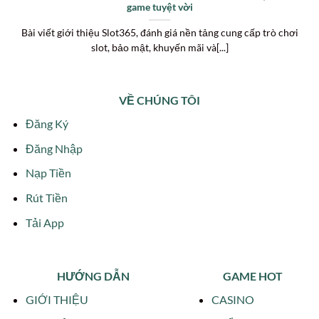
game tuyệt vời
Bài viết giới thiệu Slot365, đánh giá nền tảng cung cấp trò chơi
slot, bảo mật, khuyến mãi và[...]
VỀ CHÚNG TÔI
Đăng Ký
Đăng Nhập
Nạp Tiền
Rút Tiền
Tải App
HƯỚNG DẪN
GAME HOT
GIỚI THIỆU
CASINO