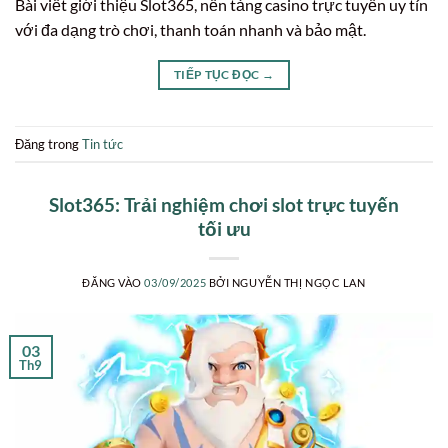
Bài viết giới thiệu Slot365, nền tảng casino trực tuyến uy tín
với đa dạng trò chơi, thanh toán nhanh và bảo mật.
TIẾP TỤC ĐỌC
→
Đăng trong
Tin tức
Slot365: Trải nghiệm chơi slot trực tuyến
tối ưu
ĐĂNG VÀO
03/09/2025
BỞI
NGUYỄN THỊ NGỌC LAN
03
Th9