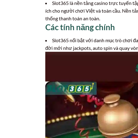
Slot365 là nền tảng casino trực tuyến tập
ích cho người chơi Việt và toàn cầu. Nền tả
thống thanh toán an toàn.
Các tính năng chính
Slot365 nổi bật với danh mục trò chơi đa
đời mới như jackpots, auto spin và quay vò