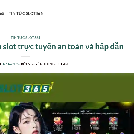
65
TIN TỨC SLOT365
TIN TỨC SLOT365
 slot trực tuyến an toàn và hấp dẫn
O
07/04/2026
BỞI
NGUYỄN THỊ NGỌC LAN