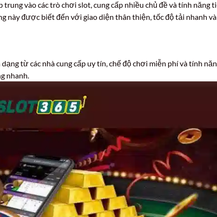
 trung vào các trò chơi slot, cung cấp nhiều chủ đề và tính năng t
ng này được biết đến với giao diện thân thiện, tốc độ tải nhanh và
 dạng từ các nhà cung cấp uy tín, chế độ chơi miễn phí và tính nă
ng nhanh.