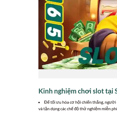
Kinh nghiệm chơi slot tại
Để tối ưu hóa cơ hội chiến thắng, người
và tận dụng các chế độ thử nghiệm miễn phí