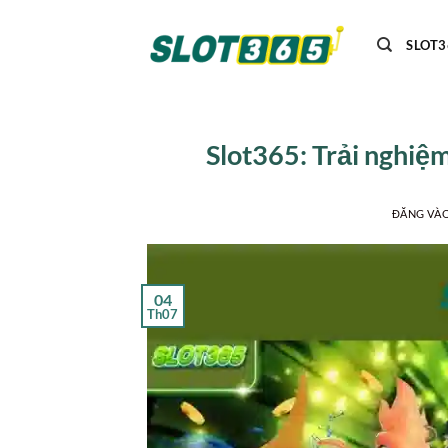
Bỏ
qua
SLOT3
nội
dung
Slot365: Trải nghiệm
ĐĂNG VÀ
04
Th07