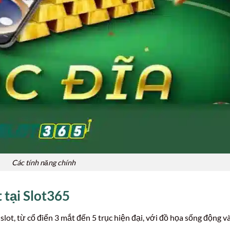
Các tính năng chính
 tại Slot365
lot, từ cổ điển 3 mắt đến 5 trục hiện đại, với đồ họa sống động v