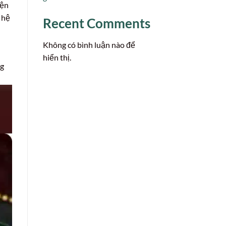
iện
 hệ
Recent Comments
Không có bình luận nào để
hiển thị.
ng