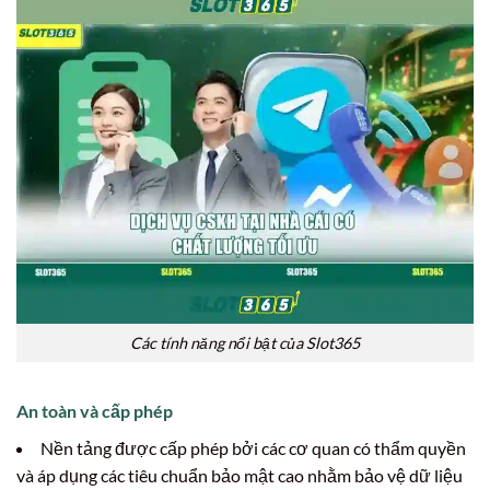
Các tính năng nổi bật của Slot365
An toàn và cấp phép
Nền tảng được cấp phép bởi các cơ quan có thẩm quyền
và áp dụng các tiêu chuẩn bảo mật cao nhằm bảo vệ dữ liệu