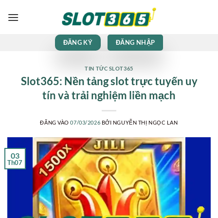
Bỏ
qua
nội
dung
ĐĂNG KÝ
ĐĂNG NHẬP
TIN TỨC SLOT365
Slot365: Nền tảng slot trực tuyến uy
tín và trải nghiệm liền mạch
ĐĂNG VÀO
07/03/2026
BỞI
NGUYỄN THỊ NGỌC LAN
03
Th07