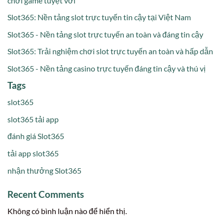
chơi game tuyệt vời
Slot365: Nền tảng slot trực tuyến tin cậy tại Việt Nam
Slot365 - Nền tảng slot trực tuyến an toàn và đáng tin cậy
Slot365: Trải nghiệm chơi slot trực tuyến an toàn và hấp dẫn
Slot365 - Nền tảng casino trực tuyến đáng tin cậy và thú vị
Tags
slot365
slot365 tải app
đánh giá Slot365
tải app slot365
nhận thưởng Slot365
Recent Comments
Không có bình luận nào để hiển thị.