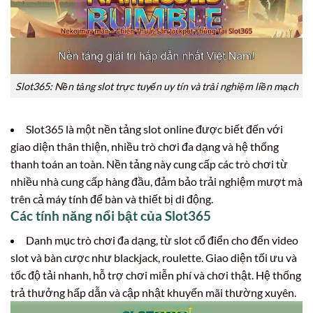
Slot365: Nền tảng slot trực tuyến uy tín và trải nghiệm liền mạch
Slot365 là một nền tảng slot online được biết đến với
giao diện thân thiện, nhiều trò chơi đa dạng và hệ thống
thanh toán an toàn. Nền tảng này cung cấp các trò chơi từ
nhiều nhà cung cấp hàng đầu, đảm bảo trải nghiệm mượt mà
trên cả máy tính để bàn và thiết bị di động.
Các tính năng nổi bật của Slot365
Danh mục trò chơi đa dạng, từ slot cổ điển cho đến video
slot và bàn cược như blackjack, roulette. Giao diện tối ưu và
tốc độ tải nhanh, hỗ trợ chơi miễn phí và chơi thật. Hệ thống
trả thưởng hấp dẫn và cập nhật khuyến mãi thường xuyên.