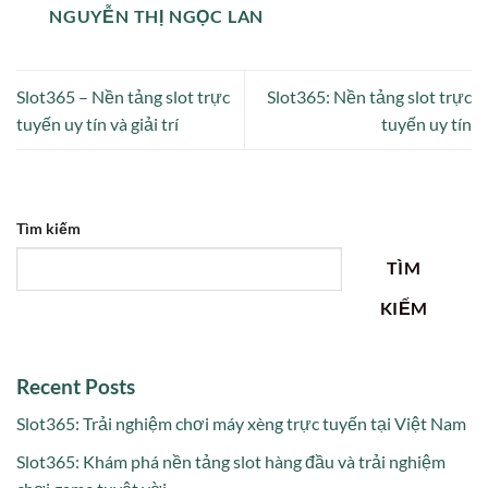
NGUYỄN THỊ NGỌC LAN
Slot365 – Nền tảng slot trực
Slot365: Nền tảng slot trực
tuyến uy tín và giải trí
tuyến uy tín
Tìm kiếm
TÌM
KIẾM
Recent Posts
Slot365: Trải nghiệm chơi máy xèng trực tuyến tại Việt Nam
Slot365: Khám phá nền tảng slot hàng đầu và trải nghiệm