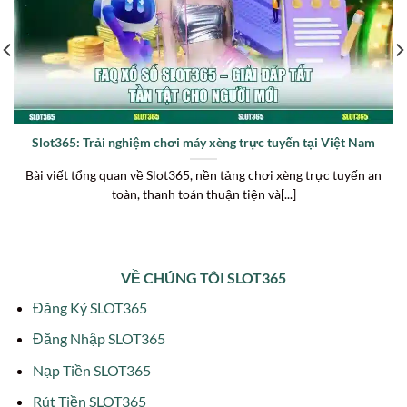
Slot365: Trải nghiệm chơi máy xèng trực tuyến tại Việt Nam
Bài viết tổng quan về Slot365, nền tảng chơi xèng trực tuyến an
toàn, thanh toán thuận tiện và[...]
VỀ CHÚNG TÔI SLOT365
Đăng Ký SLOT365
Đăng Nhập SLOT365
Nạp Tiền SLOT365
Rút Tiền SLOT365