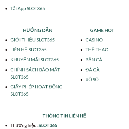
Tải App SLOT365
HƯỚNG DẪN
GAME HOT
GIỚI THIỆU SLOT365
CASINO
LIÊN HỆ SLOT365
THỂ THAO
KHUYẾN MÃI SLOT365
BẮN CÁ
CHÍNH SÁCH BẢO MẬT
ĐÁ GÀ
SLOT365
XỔ SỐ
GIẤY PHÉP HOẠT ĐỘNG
SLOT365
THÔNG TIN LIÊN HỆ
Thương hiệu:
SLOT365