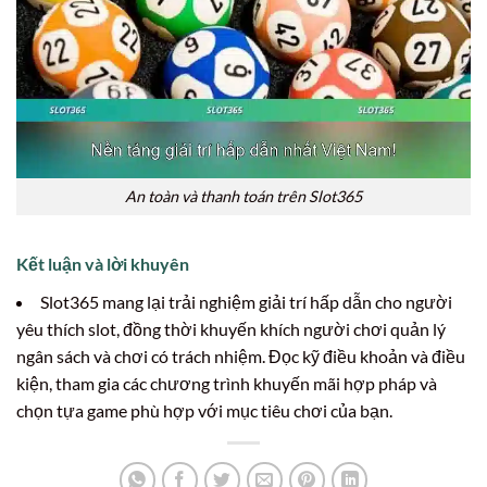
An toàn và thanh toán trên Slot365
Kết luận và lời khuyên
Slot365 mang lại trải nghiệm giải trí hấp dẫn cho người
yêu thích slot, đồng thời khuyến khích người chơi quản lý
ngân sách và chơi có trách nhiệm. Đọc kỹ điều khoản và điều
kiện, tham gia các chương trình khuyến mãi hợp pháp và
chọn tựa game phù hợp với mục tiêu chơi của bạn.